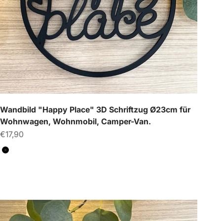
Wandbild "Happy Place" 3D Schriftzug Ø23cm für
Wohnwagen, Wohnmobil, Camper-Van.
Angebot
€17,90
Farbe
Schwarz