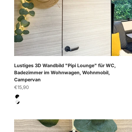
Lustiges 3D Wandbild "Pipi Lounge" für WC,
Badezimmer im Wohnwagen, Wohnmobil,
Campervan
Angebot
€15,90
Farbe
Schwarz/gebrochenes Weiß
Gebrochenes Weiß/Schwarz