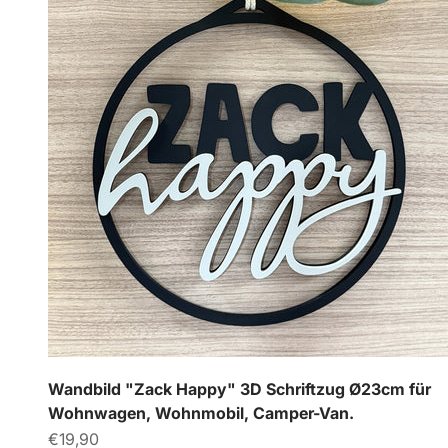
Wandbild "Zack Happy" 3D Schriftzug Ø23cm für
Wohnwagen, Wohnmobil, Camper-Van.
Angebot
€19,90