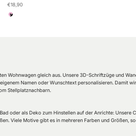
Angebot
€18,90
Farbe
Pink/Schwarz
en Wohnwagen gleich aus. Unsere 3D-Schriftzüge und Wandb
h mit eigenem Namen oder Wunschtext personalisieren. Dami
vom Stellplatznachbarn.
s Bad oder als Deko zum Hinstellen auf der Anrichte: Unsere 
 Viele Motive gibt es in mehreren Farben und Größen, sodas