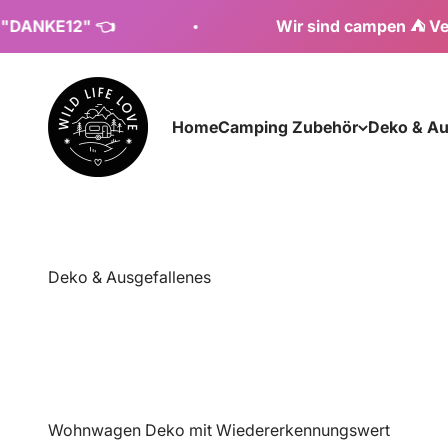
Zum Inhalt springen
2" 👈
Wir sind campen ⛺ Versand wied
wildlifelove.de
Home
Camping Zubehör
Deko & Au
Deko & Ausgefallenes
Wohnwagen Deko mit Wiedererkennungswert