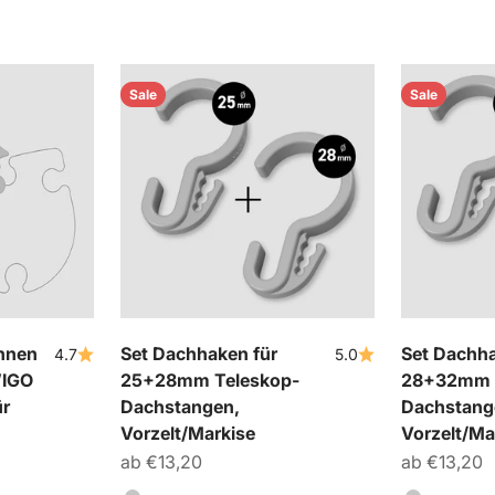
Sale
Sale
innen
Set Dachhaken für
Set Dachha
4.7
5.0
WIGO
25+28mm Teleskop-
28+32mm 
ür
Dachstangen,
Dachstang
Vorzelt/Markise
Vorzelt/Ma
Angebot
Angebot
ab €13,20
ab €13,20