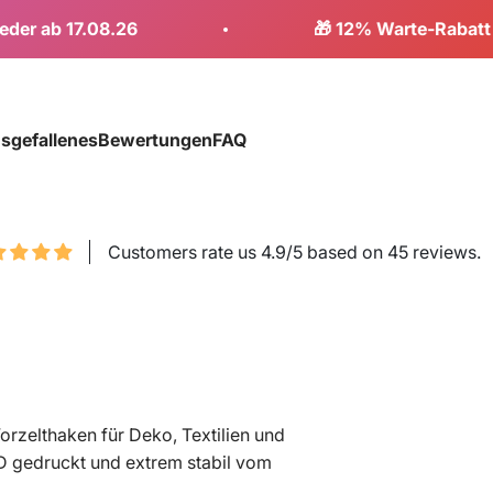
7.08.26
🎁 12% Warte-Rabatt - Code:
Entwickelt mit ❤️ von Campern für Camper
sgefallenes
Bewertungen
FAQ
Customers rate us 4.9/5 based on 45 reviews.
orzelthaken für Deko, Textilien und
3D gedruckt und extrem stabil vom