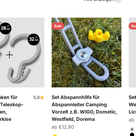
Sale
Sa
ken für
Set Abspannhilfe für
Se
5.0
Teleskop-
Abspannleiter Camping
We
en,
Vorzelt z.B. WIGO, Dometic,
Lic
rkise
Westfield, Dorema
An
ab
Angebot
ab €12,90
Fa
H