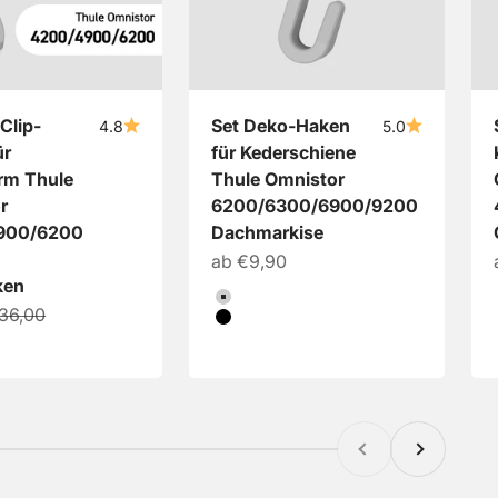
 Clip-
Set Deko-Haken
4.8
5.0
ür
für Kederschiene
rm Thule
Thule Omnistor
r
6200/6300/6900/9200
900/6200
Dachmarkise
Angebot
ab €9,90
ken
Farbe
Hellgrau
egulärer Preis
36,00
Schwarz
Zurück
Vor