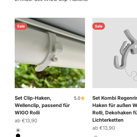
Sale
Sale
Set Clip-Haken,
Set Kombi Regenr
5.0
Wellenclip, passend für
Haken für außen 
WIGO Rolli
Rolli, Dekohaken f
Lichterketten
Angebot
ab €13,90
Angebot
ab €13,90
Farbe
Hellgrau