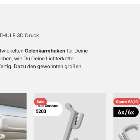
. THULE 3D Druck
ntwickelten
Gelenkarmhaken
für Deine
hen, wie Du Deine Lichterkette
 fertig. Dazu den gewohnten großen
Sale
Spare €8,10