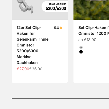
12er Set Clip-
Set Clip-Haken 
5.0
Haken für
Omnistor 1200 
Gelenkarm Thule
Angebot
ab €13,90
Omnistor
Farbe
Hellgrau
5200/6300
Schwarz
Markise
Dachhaken
Angebot
Regulärer Preis
€27,90
€36,00