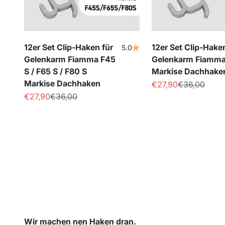
12er Set Clip-Haken für
12er Set Clip-Hake
5.0
Gelenkarm Fiamma F45
Gelenkarm Fiamma
S / F65 S / F80 S
Markise Dachhake
Markise Dachhaken
Angebot
Regulärer Pr
€27,90
€36,00
Angebot
Regulärer Preis
€27,90
€36,00
Wir machen nen Haken dran.