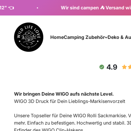
Zum Inhalt springen
Wir sind campen ⛺ Versand wieder ab 1
wildlifelove.de
Home
Camping Zubehör
Deko & Au
4.9
Wir bringen Deine WIGO aufs nächste Level.
WIGO 3D Druck für Dein Lieblings-Markisenvorzelt
Unsere Topseller für Deine WIGO Rolli Sackmarkise. V
mehr. Einfach zu befestigen. Hochwertig und stabil. 
Erfinder des WIGO Clip-Hakens.