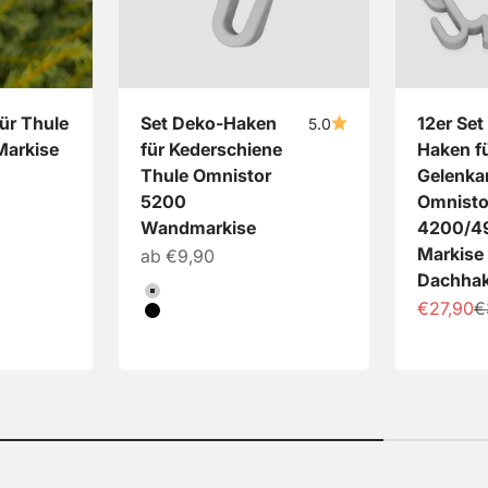
für Thule
Set Deko-Haken
12er Set
5.0
Markise
für Kederschiene
Haken f
Thule Omnistor
Gelenka
5200
Omnisto
Wandmarkise
4200/4
Markise
Angebot
ab €9,90
Dachha
Farbe
Hellgrau
Angebot
R
€27,90
€
Schwarz