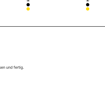
Farbe
Farbe
Hellgrau
Hellgrau
Schwarz
Schwarz
Gelb
Gelb
sen und fertig.